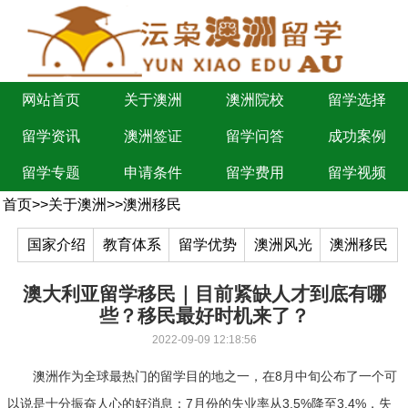
网站首页
关于澳洲
澳洲院校
留学选择
留学资讯
澳洲签证
留学问答
成功案例
留学专题
申请条件
留学费用
留学视频
首页
>>
关于澳洲
>>
澳洲移民
国家介绍
教育体系
留学优势
澳洲风光
澳洲移民
澳大利亚留学移民｜目前紧缺人才到底有哪
些？移民最好时机来了？
2022-09-09 12:18:56
澳洲作为全球最热门的留学目的地之一，在8月中旬公布了一个可
以说是十分振奋人心的好消息：7月份的失业率从3.5%降至3.4%，失