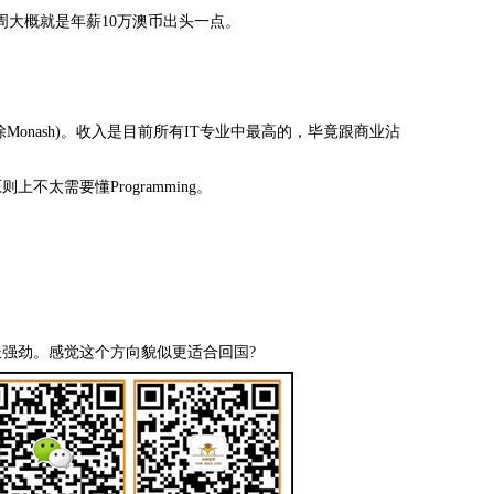
0一周大概就是年薪10万澳币出头一点。
在商学院(除Monash)。收入是目前所有IT专业中最高的，毕竟跟商业沾
太需要懂Programming。
会增长强劲。感觉这个方向貌似更适合回国?