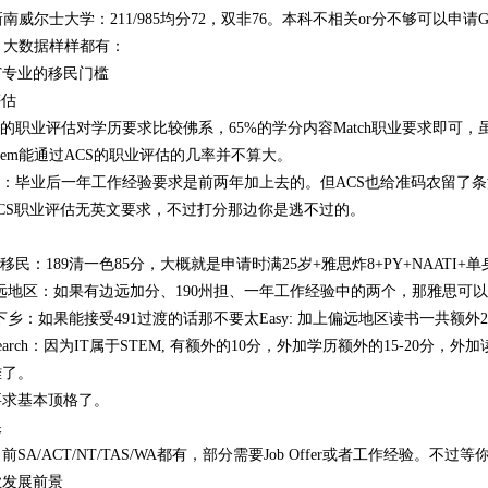
 新南威尔士大学：211/985均分72，双非76。本科不相关or分不够可以申
、大数据样样都有：
T专业的移民门槛
评估
IT的职业评估对学历要求比较佛系，65%的学分内容Match职业要求即可，虽
on System能通过ACS的职业评估的几率并不算大。
验：毕业后一年工作经验要求是前两年加上去的。但ACS也给准码农留了
ACS职业评估无英文要求，不过打分那边你是逃不过的。
术移民：189清一色85分，大概就是申请时满25岁+雅思炸8+PY+NAATI
及偏远地区：如果有边远加分、190州担、一年工作经验中的两个，那雅思可以
上山下乡：如果能接受491过渡的话那不要太Easy: 加上偏远地区读书一共额
Research：因为IT属于STEM, 有额外的10分，外加学历额外的15-20分，
难了。
要求基本顶格了。
保
前SA/ACT/NT/TAS/WA都有，部分需要Job Offer或者工作经验
业发展前景