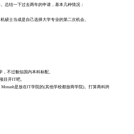
科。总结一下过去两年的申请，基本几种情况：
算机硕士当成是自己选择大学专业的第二次机会。
读过数学，不过貌似国内本科标配。
硕项目开IT吧。
IS，Monash是放在IT学院的(其他学校都放商学院)。打算商科跨