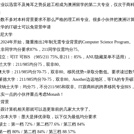
T专业以迅雷不及掩耳之势反超工程成为澳洲留学的第二大专业，仅次于商
关
洲为数不多对本科背景要求不那么严格的理工科专业。很多小伙伴把澳洲计
学的IT硕士可以免背景申请
 悉尼大学
024年开始，隆重推出2年制无需专业背景的Computer Science Program。
非同学均分要求87%，211同学仅需均分75。
国立：可IT 可BIS （985/211 75%,非211：85%，ANU隐藏菜单不适用）。
士兰大学：211/985均分75，双非80。
 西澳大学：211/985均分70-75，双非80。移民优势+录取分数低。要求
德莱德大学：211/985均分70-75，双非80。Another边远地区，等TA的专升
sh 蒙纳士大学：均分75，不分211/985和双非。IT跟商科的跨界移民专业B
实一点的小伙伴重点考虑Monash！
关背景
科跟计算机相关那就可以选更靠前的几家大大学了。
L 墨尔本大学：墨大是择优录取，以下仅为最低均分要求
 硕士：第一档 72% / 第二档77.6% / 第三档 84%
一档 80% / 第二档 84% / 第三档 88.57%