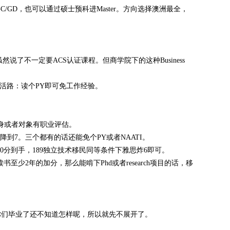
请GC/GD，也可以通过硕士预科进Master。方向选择澳洲最全，
然说了不一定要ACS认证课程。但商学院下的这种Business
条活路：读个PY即可免工作经验。
+单身或者对象有职业评估。
降到7。三个都有的话还能免个PY或者NAATI。
外20分到手，189独立技术移民同等条件下雅思炸6即可。
外加读书至少2年的加分，那么能啃下Phd或者research项目的话，移
。不过等你们毕业了还不知道怎样呢，所以就先不展开了。