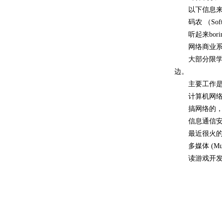
以下信息来
码农 （Softw
听起来bor
网络商业系统 （I
大部分限学校
边。
主要工作是
计算机网络系统工
搞网络的
信息通信安全 (
最近很火
多媒体 (Multi
读游戏开发