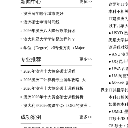
新闻中心
更多>>
这两年I
本科不相
澳洲留学哪个城市更好
IT是澳
澳洲硕士申请时间线
以下几家大
2026年澳洲八大降分政策解读
● USYD
澳大利亚大学学制是怎样的？
悉尼大学从2
该课程对双
学位（Degree）和专业方向（Major）有什么区别？
● ANU 澳
专业推荐
更多>>
● UQ 昆
● UWA
2026年澳洲十大黄金硕士课程
● UA 阿
2026澳洲IT计算机专业留学攻略: 大学录取、技术移民及就业方向
● Mona
2026年澳洲十大黄金硕士课程解析
界来IT并且学扎
澳洲2026年十大黄金硕士课程解析
本科IT相
如果你本
澳大利亚2026传媒学QS TOP3的澳洲院校，热门专业及申请要求等信息汇总！
● UME
成功案例
更多>>
IT硕士/IS
CS 硕士：第