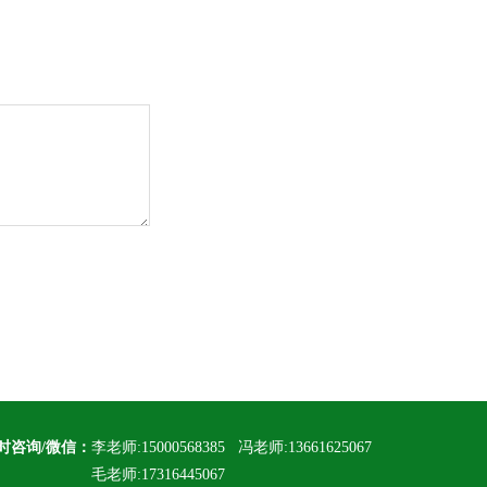
小时咨询/微信：
李老师:15000568385 冯老师:13661625067
老师:17316445067