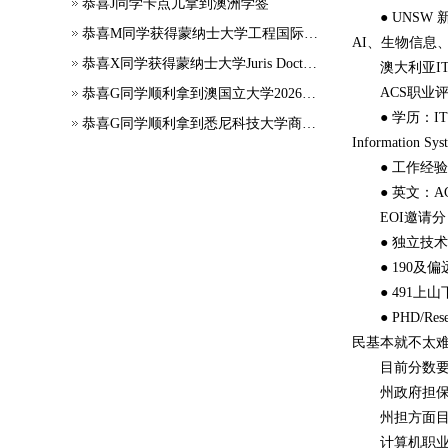
恭喜J同学卡点儿拿到澳洲学签
● UNSW
恭喜M同学获得蒙纳士大学工程国际大一正式录取
AI、生物信息
恭喜X同学获得蒙纳士大学Juris Doctor offer
澳大利亚I
ACS职业
恭喜G同学顺利拿到澳国立大学2026年7月应用会计硕士录取通知书~
● 学历：
恭喜G同学顺利拿到悉尼科技大学商科本科录取通知书~
Informati
● 工作经
● 英文：
EOI邀请分
● 独立技
● 190
● 491
● PHD/
民基本就不太
目前分数
州政府担
州担方面目
计算机职