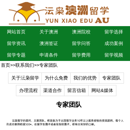
网站首页
关于澳洲
澳洲院校
留学选择
留学资讯
澳洲签证
留学问答
成功案例
留学专题
申请条件
留学费用
留学视频
首页
>>
联系我们
>>
专家团队
关于沄枭留学
为什么免费
我们的优势
专家团队
办理流程
渠道合作
留言信箱
网站&媒体
专家团队