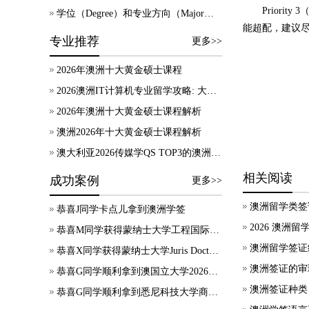
Prior
学位（Degree）和专业方向（Major）有什么区别？
能超配，建议
专业推荐
更多>>
2026年澳洲十大黄金硕士课程
2026澳洲IT计算机专业留学攻略: 大学录取、技术移民及就业方向
2026年澳洲十大黄金硕士课程解析
澳洲2026年十大黄金硕士课程解析
澳大利亚2026传媒学QS TOP3的澳洲院校，热门专业及申请要求等信息汇总！
相关阅读
成功案例
更多>>
澳洲留学类签
恭喜J同学卡点儿拿到澳洲学签
2026 澳洲
恭喜M同学获得蒙纳士大学工程国际大一正式录取
澳洲留学签证
恭喜X同学获得蒙纳士大学Juris Doctor offer
澳洲签证的审
恭喜G同学顺利拿到澳国立大学2026年7月应用会计硕士录取通知书~
澳洲签证种类
恭喜G同学顺利拿到悉尼科技大学商科本科录取通知书~