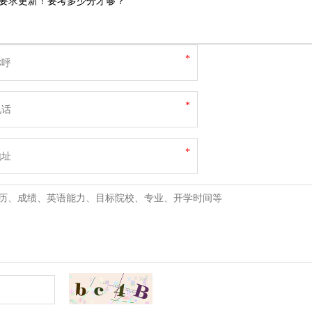
要求更新！要考多少分才够？
*
*
*