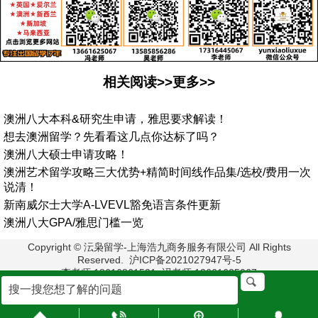
相关阅读>>更多>>
澳洲八大本科&研究生申请，雅思要求解读！
想去澳洲留学？先看看这几点你达标了吗？
澳洲八大硕士申请攻略！
澳洲艺术留学攻略三大优势+精简时间线作品集/选校/费用一次
说清！
新南威尔士大学A-LVEVL豁免语言条件更新
澳洲八大GPA/雅思门槛一览
Copyright © 沄枭留学-上海浩九商务服务有限公司 All Rights
Reserved. 沪ICP备2021027947号-5
李老师:18616861521 冯老师:13661625067
毛老师:13524038488
地址:上海市浦东新区栖霞路33号2楼