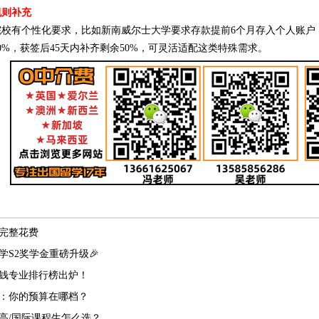
规则补充
院校有个性化要求，比如新南威尔士大学要求存款提前6个月存入个人账户
0%，获签后45天内补齐剩余50%，可灵活适配这类特殊需求。
完整花费
学S2奖学金重磅升级🎉
钱专业排行榜出炉！
：你的预算在哪档？
高/国际课程生怎么选？