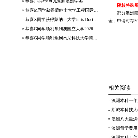
恭喜J同学卡点儿拿到澳洲学签
院校特殊
恭喜M同学获得蒙纳士大学工程国际大一正式录取
部分澳洲
恭喜X同学获得蒙纳士大学Juris Doctor offer
金，申请时存5
恭喜G同学顺利拿到澳国立大学2026年7月应用会计硕士录取通知书~
恭喜G同学顺利拿到悉尼科技大学商科本科录取通知书~
相关阅读
澳洲本科一年
斯威本科技大
澳洲八大最烧
澳洲留学费用
澳洲文科！普