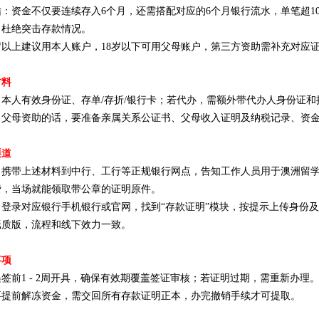
：资金不仅要连续存入6个月，还需搭配对应的6个月银行流水，单笔超1
，杜绝突击存款情况。
岁以上建议用本人账户，18岁以下可用父母账户，第三方资助需补充对应
材料
本人有效身份证、存单/存折/银行卡；若代办，需额外带代办人身份证和
：父母资助的话，要准备亲属关系公证书、父母收入证明及纳税记录、资
渠道
：携带上述材料到中行、工行等正规银行网点，告知工作人员用于澳洲留
费，当场就能领取带公章的证明原件。
：登录对应银行手机银行或官网，找到“存款证明”模块，按提示上传身份
纸质版，流程和线下效力一致。
事项
签前1 - 2周开具，确保有效期覆盖签证审核；若证明过期，需重新办理
要提前解冻资金，需交回所有存款证明正本，办完撤销手续才可提取。