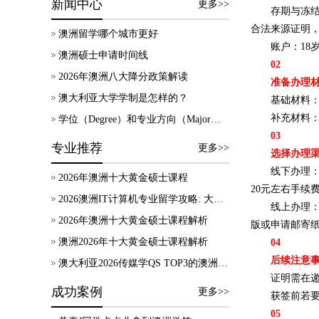
新闻中心
更多>>
存期与冻结
合法来源证明
澳洲留学哪个城市更好
账户：18
澳洲硕士申请时间线
02
2026年澳洲八大降分政策解读
准备办理
澳大利亚大学学制是怎样的？
基础材料：
补充材料
学位（Degree）和专业方向（Major）有什么区别？
03
专业推荐
更多>>
选择办理
线下办理
2026年澳洲十大黄金硕士课程
20元左右手续
2026澳洲IT计算机专业留学攻略: 大学录取、技术移民及就业方向
线上办理
2026年澳洲十大黄金硕士课程解析
版或申请邮寄
澳洲2026年十大黄金硕士课程解析
04
后续注意
澳大利亚2026传媒学QS TOP3的澳洲院校，热门专业及申请要求等信息汇总！
证明需在递
成功案例
更多>>
获签前若
05