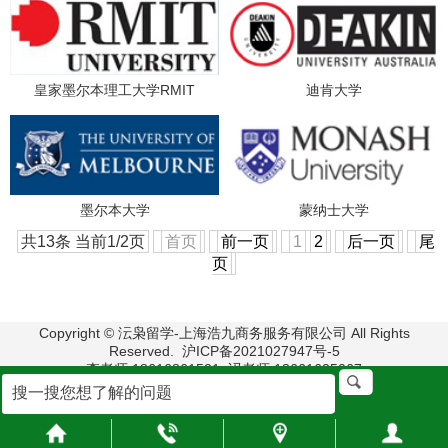
皇家墨尔本理工大学RMIT
迪肯大学
墨尔本大学
蒙纳士大学
共13条 当前1/2页
首页
前一页
1
2
后一页
尾
页
Copyright © 沄枭留学-上海浩九商务服务有限公司 All Rights
Reserved. 沪ICP备2021027947号-5
李老师:18616861521 冯老师:13661625067
毛老师:13524038488
地址:上海市浦东新区栖霞路33号2楼