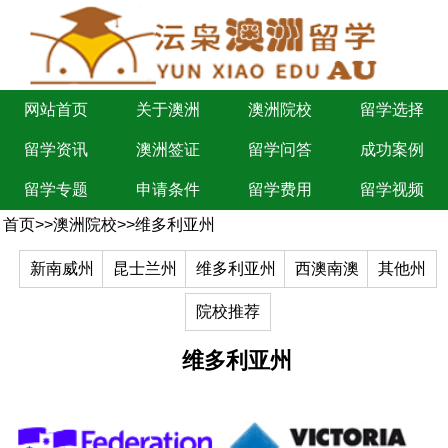
网站首页
关于澳洲
澳洲院校
留学选择
留学资讯
澳洲签证
留学问答
成功案例
留学专题
申请条件
留学费用
留学视频
首页
>>
澳洲院校
>>
维多利亚州
新南威州
昆士兰州
维多利亚州
西澳南澳
其他州
院校推荐
维多利亚州