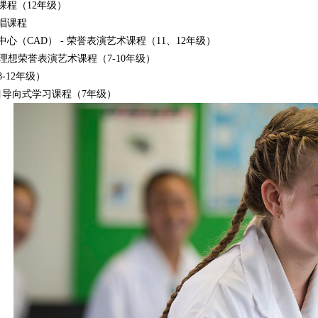
程（12年级）
唱课程
心（CAD） - 荣誉表演艺术课程（11、12年级）
理想荣誉表演艺术课程（7-10年级）
-12年级）
目导向式学习课程（7年级）