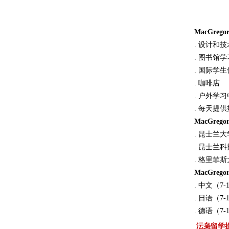
MacGre
. 设计和技
. 图书馆学
. 国际学生
. 咖啡店
. 户外学习
. 每天提供
MacGreg
. 昆士兰大
. 昆士兰科技
. 格里菲斯
MacGreg
. 中文（7-
. 日语（7-
. 德语（7-
沄枭留学