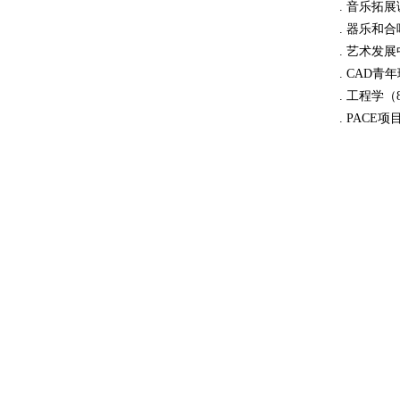
. 音乐拓展课
. 器乐和合
. 艺术发展中
. CAD青年
. 工程学（8
. PACE项