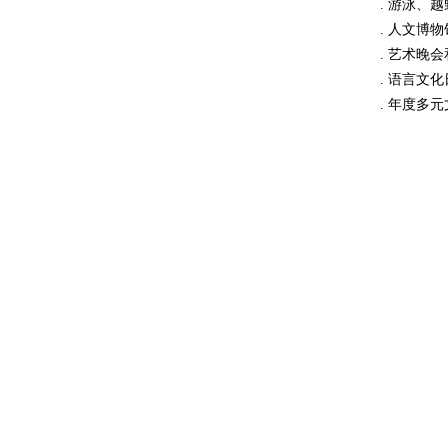
. 游泳、越
. 人文博物
. 艺术晚会
. 语言文化
. 年度多元文