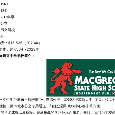
969
241
-12年级
：公立
：男女混校
：有
学费：$15,536（2023年）
级学费：$17,564（2023年）
gor州立中学学校简介：
gor州立中学距离布里斯班市中心仅13公里，紧邻格里菲斯大学（GU）和昆士兰体育和运动中心（
，公交便捷，拥有城市公交专用通道，前往公园和购物中心都非常方便。
越的学术成就以及积极、充满挑战的学习环境而闻名。并且，我们为学校