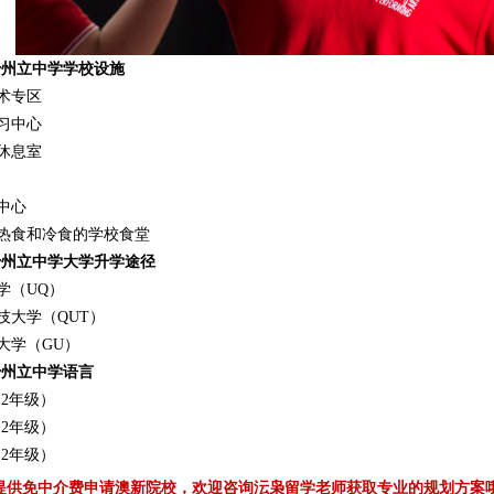
gor州立中学学校设施
术专区
习中心
休息室
中心
热食和冷食的学校食堂
or州立中学
大学升学途径
学（UQ）
大学（QUT）
大学（GU）
or州立中
学语言
12年级）
12年级）
12年级）
提供免中介费申请澳新院校，欢迎咨询沄枭留学老师获取专业的规划方案