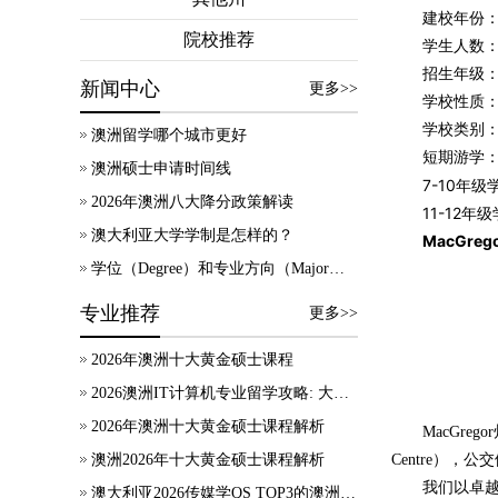
建校年份：1
院校推荐
学生人数：1
招生年级：7
新闻中心
更多>>
学校性质
学校类别
澳洲留学哪个城市更好
短期游学
澳洲硕士申请时间线
7-10年级
2026年澳洲八大降分政策解读
11-12年
澳大利亚大学学制是怎样的？
MacGre
学位（Degree）和专业方向（Major）有什么区别？
专业推荐
更多>>
2026年澳洲十大黄金硕士课程
2026澳洲IT计算机专业留学攻略: 大学录取、技术移民及就业方向
2026年澳洲十大黄金硕士课程解析
MacGre
澳洲2026年十大黄金硕士课程解析
Centre）
我们以卓
澳大利亚2026传媒学QS TOP3的澳洲院校，热门专业及申请要求等信息汇总！