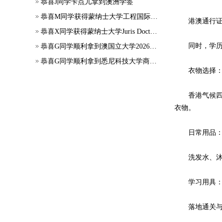
恭喜J同学卡点儿拿到澳洲学签
恭喜M同学获得蒙纳士大学工程国际大一正式录取
港澳通行证、
恭喜X同学获得蒙纳士大学Juris Doctor offer
同时，学历学
恭喜G同学顺利拿到澳国立大学2026年7月应用会计硕士录取通知书~
恭喜G同学顺利拿到悉尼科技大学商科本科录取通知书~
衣物选择
香港气候四季
衣物。
日常用品
洗发水、沐浴
学习用具：笔
落地通关与交