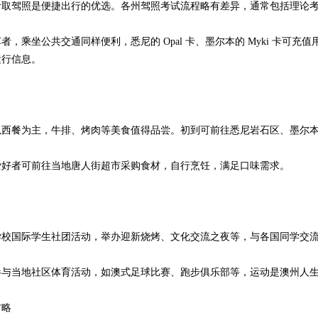
驾照是便捷出行的优选。各州驾照考试流程略有差异，通常包括理论考
坐公共交通同样便利，悉尼的 Opal 卡、墨尔本的 Myki 卡可充值用于乘
运行信息。
：
餐为主，牛排、烤肉等美食值得品尝。初到可前往悉尼岩石区、墨尔本
者可前往当地唐人街超市采购食材，自行烹饪，满足口味需求。
：
国际学生社团活动，举办迎新烧烤、文化交流之夜等，与各国同学交流
当地社区体育活动，如澳式足球比赛、跑步俱乐部等，运动是澳州人生
略