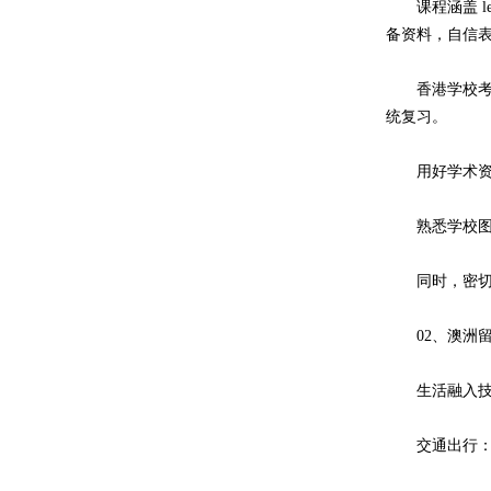
课程涵盖 lect
备资料，自信
香港学校考核方式
统复习。
用好学术资
熟悉学校图书馆布
同时，密切关
02、澳洲留
生活融入技
交通出行