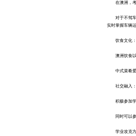
在澳洲，考取
对于不驾车者，乘
实时掌握车辆
饮食文化
澳洲饮食以西
中式菜肴爱好
社交融入
积极参加学校
同时可以参与
学业攻克方