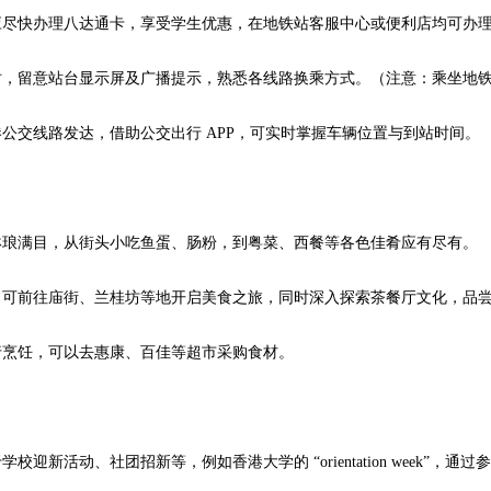
快办理八达通卡，享受学生优惠，在地铁站客服中心或便利店均可办
留意站台显示屏及广播提示，熟悉各线路换乘方式。（注意：乘坐地铁时
交线路发达，借助公交出行 APP，可实时掌握车辆位置与到站时间。
：
满目，从街头小吃鱼蛋、肠粉，到粤菜、西餐等各色佳肴应有尽有。
前往庙街、兰桂坊等地开启美食之旅，同时深入探索茶餐厅文化，品尝
饪，可以去惠康、百佳等超市采购食材。
：
迎新活动、社团招新等，例如香港大学的 “orientation week”