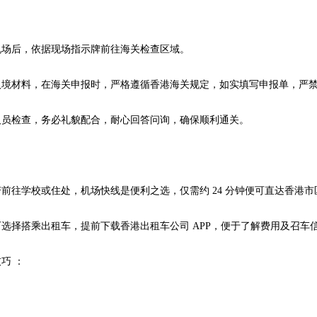
：
后，依据现场指示牌前往海关检查区域。
材料，在海关申报时，严格遵循香港海关规定，如实填写申报单，严禁
检查，务必礼貌配合，耐心回答问询，确保顺利通关。
：
学校或住处，机场快线是便利之选，仅需约 24 分钟便可直达香港市区，且
择搭乘出租车，提前下载香港出租车公司 APP，便于了解费用及召车
巧 ：
：