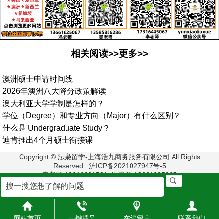
相关阅读>>更多>>
澳洲硕士申请时间线
2026年澳洲八大降分政策解读
澳大利亚大学学制是怎样的？
学位（Degree）和专业方向（Major）有什么区别？
什么是 Undergraduate Study？
迪肯推出4个月硕士衔接课
Copyright © 沄枭留学-上海浩九商务服务有限公司 All Rights
Reserved. 沪ICP备2021027947号-5
李老师:18616861521 冯老师:13661625067
毛老师:13524038488
地址:上海市浦东新区栖霞路33号2楼
网站首页
一键拨号
在线留言
联系我们