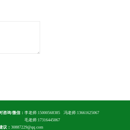
小时咨询/微信：
李老师:15000568385 冯老师:13661625067
老师:17316445067
建议：
30887229@qq.com