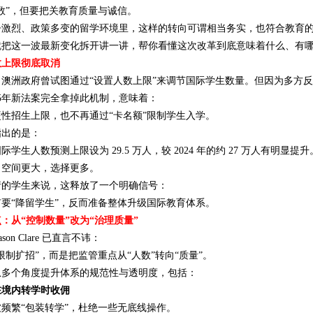
数”，但要把关教育质量与诚信。
争激烈、政策多变的留学环境里，这样的转向可谓相当务实，也符合教育
就把这一波最新变化拆开讲一讲，帮你看懂这次改革到底意味着什么、有
数上限彻底取消
，澳洲政府曾试图通过“设置人数上限”来调节国际学生数量。但因为多方
25年新法案完全拿掉此机制，意味着：
性招生上限，也不再通过“卡名额”限制学生入学。
指出的是：
国际学生人数预测上限设为 29.5 万人，较 2024 年的约 27 万人有明显提升
，空间更大，选择更多。
请的学生来说，这释放了一个明确信号：
要“降留学生”，反而准备整体升级国际教育体系。
：从“控制数量”改为“治理质量”
son Clare 已直言不讳：
限制扩招”，而是把监管重点从“人数”转向“质量”。
从多个角度提升体系的规范性与透明度，包括：
在境内转学时收佣
频繁“包装转学”，杜绝一些无底线操作。