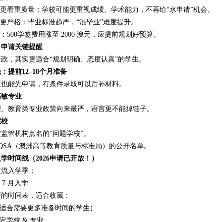
槛更看重质量：学校可能更重视成绩、学术能力，不再给“水申请”机会。
求更严格：毕业标准趋严，“混毕业”难度提升。
涨：500学签费用涨至 2000 澳元，应提前规划好预算。
？申请关键提醒
政，其实更适合“规划明确、态度认真”的学生。
：提前12–18个月准备
绩也能先申请，有条件录取可以后补材料。
高敏专业
理、教育类专业政策向来最严，语言更不能掉链子。
院校
监管机构点名的“问题学校”。
EQSA（澳洲高等教育质量与标准局）的公开名单。
学时间线（2026申请已开放！）
主流入学季：
 7 月入学
晰的时间表，适合收藏：
（适合需要更多准备时间的学生）
确定学校 & 专业