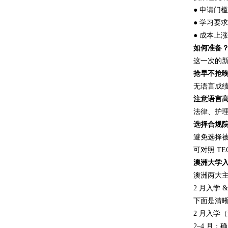
● 申请门
● 学习要
● 成本上
如何准备
这一次的新
抢早不抢晚
无语言成
注意语言
法律、护
选择合规
避免选择被
可对照 T
澳洲大学入
澳洲两大
2 月入学 &
下面是清
2 月入学
2–4 月：