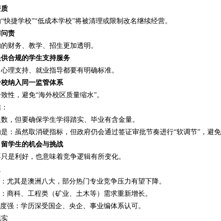
资质
“快捷学校”“低成本学校”将被清理或限制改名继续经营。
与问责
构的财务、教学、招生更加透明。
提供合规的学生支持服务
、心理支持、就业指导都要有明确标准。
分校纳入同一监管体系
致性，避免“海外校区质量缩水”。
结：
人数，但要确保学生学得踏实、毕业有含金量。
的是：虽然取消硬指标，但政府仍会通过签证审批节奏进行“软调节”，避
，留学生的机会与挑战
不只是利好，也意味着竞争逻辑有所变化。
足
松：尤其是澳洲八大，部分热门专业竞争压力有望下降。
暖：商科、工程类（矿业、土木等）需求重新增长。
可度强：学历深受国企、央企、事业编体系认可。
现实