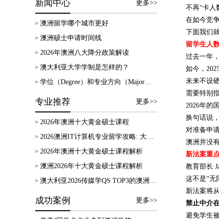
新闻中心
更多>>
不再“卡人
在如今竞
澳洲留学哪个城市更好
下面我们
澳洲硕士申请时间线
留学生人
2026年澳洲八大降分政策解读
过去一年
澳大利亚大学学制是怎样的？
如今，20
未来不设硬
学位（Degree）和专业方向（Major）有什么区别？
需要特别
专业推荐
更多>>
2026年的
换句话说
2026年澳洲十大黄金硕士课程
对准备申
2026澳洲IT计算机专业留学攻略: 大学录取、技术移民及就业方向
澳洲并没有
2026年澳洲十大黄金硕士课程解析
新法案重点
澳洲2026年十大黄金硕士课程解析
教育部长 Ja
这不是“无
澳大利亚2026传媒学QS TOP3的澳洲院校，热门专业及申请要求等信息汇总！
新法案将
成功案例
更多>>
禁止中介
避免学生被