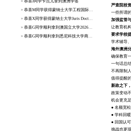
恭喜J同学卡点儿拿到澳洲学签
严查院校
恭喜M同学获得蒙纳士大学工程国际大一正式录取
一些所谓的
恭喜X同学获得蒙纳士大学Juris Doctor offer
加强监管
让教育机
恭喜G同学顺利拿到澳国立大学2026年7月应用会计硕士录取通知书~
要求学校
恭喜G同学顺利拿到悉尼科技大学商科本科录取通知书~
学术辅导
海外澳洲
确保教育一
一句话总
不再限制
值得提醒
新政之下
政策变动
机会更充
● 名额宽
● 学科回
● 回国认
挑战也更