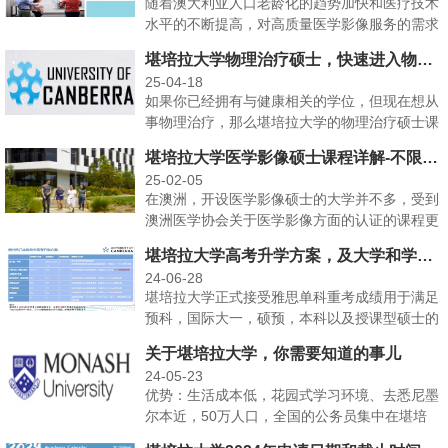
随着澳大利亚人口老龄化的趋势加快和医疗技术
水平的不断提高，对高质量医学影像服务的需求
不断上升，医学影···
堪培拉大学物理治疗硕士，快速进入物理治疗职业生涯
25-04-18
如果你已经拥有与健康相关的学位，但现在想从
事物理治疗，那么堪培拉大学的物理治疗硕士课
程将帮助你自信地···
堪培拉大学医学影像硕士课程详解-不限本科学科背景，高薪就业
25-02-05
在澳洲，开设医学影像硕士的大学并不多，受到
澳洲医学协会关于医学影像方面的认证的课程更
是凤毛麟角。堪培···
堪培拉大学高考升学方案，及大学和学院亮点介绍
24-06-28
堪培拉大学正式接受雅思单科重考成绩用于满足
预科，国际大一，硕预，本科以及授课型硕士的
语言要求。具体可···
关于堪培拉大学，你需要知道的事儿
24-05-23
优势：生活成本低，花园式学习环境、去悉尼墨
尔本近，50万人口，全国的公务员集中在堪培
拉。亮点：安全系···