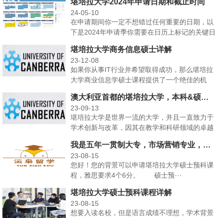
堪培拉大学2024年申请日期和截止时间
24-05-10
在申请期间你一定不想错过任何重要的日期，以
下是2024年申请季你需要在日历上标记的关键日
期，前往UC···
堪培拉大学商务信息硕士详解
23-12-08
如果你从事IT行业并希望取得成功，那么堪培拉
大学商业信息学硕士课程提供了一个绝佳的机
会，可以在对商业···
澳大利亚首都的堪培拉大学，本科&硕士&专升硕申请条件
23-09-13
堪培拉大学是世界一流的大学，并且一直致力于
学术创新与改革，因其在教学和科研领域的卓越
成就而享誉全球，···
我是五年一贯制大专，市场营销专业，可以申请堪培拉大学硕士预科课程吗？
23-08-15
您好！您的背景可以申请堪培拉大学硕士预科课
程，雅思要求4个6分。 硕士预···
堪培拉大学硕士预科课程详解
23-08-15
想要入读名校，但是语言成绩不理想，学术背景