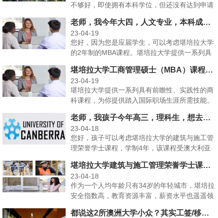
不够好，即使拥有本科学位，但还没有达到申请
硕士学位入学的最···
老师，我今年大四，人文专业，本科成绩一般，家里亲戚在澳洲首都，我也想去那边读MBA课程，请问最快多久可以毕业？
23-04-19
您好，因为您是应届学生，可以考虑堪培拉大学
的2年制的MBA课程。堪培拉大学提供一系列具
有前瞻性、实践···
堪培拉大学工商管理硕士（MBA）课程详解
23-04-19
堪培拉大学提供一系列具有前瞻性、实践性的商
科课程，为你提供踏入国际职场生涯所需技能。
堪培拉商学院注重···
老师，我孩子今年高三，理科生，想去澳洲首都去读工程造价的本科，请问要读多久？
23-04-18
您好，孩子可以考虑堪培拉大学的建筑与施工管
理荣誉学士课程，学制4年，该课程受澳大利亚
工程造价协会认证···
堪培拉大学建筑与施工管理荣誉学士课程-让雇主倒追的高大上专业
23-04-18
作为一个人均年龄只有34岁的年轻城市，堪培拉
安全指数高，教育资源丰富，薪资水平也遥遥领
先。在当地高校···
都说这2所澳洲大学小众？其实工签/移民政策超给力！