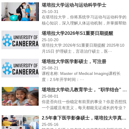
动生理学、生物力···
堪培拉大学运动与运动科学学士
25-10-31
在堪培拉大学，你将系统学习运动与运动科学的
核心知识，深入理解人体运动机制，并掌握帮助
运动员提升表现的···
堪培拉大学2026年S1重要日期提醒
25-10-20
堪培拉大学:2026年S1重要日期提醒 2025年10
月15日 护理硕士，言语治疗硕士，医···
堪培拉大学医学影硕士，可注册
25-08-21
课程名称: Master of Medical Imaging课程长
度：2.5年开学时间：···
堪培拉大学幼儿教育学士， “职学结合” 模式，助你在澳洲当幼教
25-08-01
你是否向往一份稳定有前景的事业？你是否想找
一个温暖且有意义，每天都能见证成长的专业？
幼儿教育作为澳大···
2.5年拿下医学影像硕士，堪培拉大学真有点太高效了
25-05-16