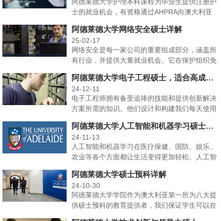
阿德莱德大学护理本科课程为毕业生提供注册护
士的就业机会，有资格通过AHPRA向澳大利亚
护理和助产委员···
阿德莱德大学网络安全硕士详解
25-02-17
网络安全是每一家公司的重要组成部分，涵盖所
有行业，并提供大量就业机会。它在保护组织免
受网络犯罪侵害方···
阿德莱德大学电子工程硕士，适合高成就的工程毕业生
24-12-11
电子工程师拥有备受追捧的技能和提供创新解决
方案所需的知识。他们设计和构建我们每天使用
的产品和服务，从···
阿德莱德大学人工智能和机器学习硕士，利用人工智能塑造未来
24-11-13
人工智能和机器学习在医疗保健、国防、娱乐、
农业等各个方面都让生活变得更加轻松。人工智
能和机器学习现在···
阿德莱德大学硕士预科详解
24-10-30
阿德莱德大学学院作为澳大利亚第一所为八大提
供硕士预科的教育提供者，我们保证学生可以在
完成学院课程后顺···