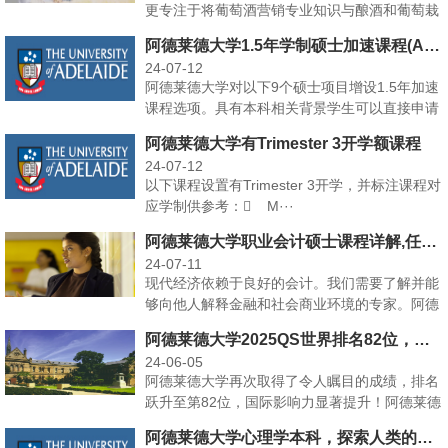
更专注于将葡萄酒营销专业知识与酿酒和葡萄栽
培方面的工作知识···
阿德莱德大学1.5年学制硕士加速课程(ABLE)
24-07-12
阿德莱德大学对以下9个硕士项目增设1.5年加速
课程选项。具有本科相关背景学生可以直接申请
36学分（1···
阿德莱德大学有Trimester 3开学额课程
24-07-12
以下课程设置有Trimester 3开学，并标注课程对
应学制供参考： M···
阿德莱德大学职业会计硕士课程详解,任何专业可以选
24-07-11
现代经济依赖于良好的会计。我们需要了解并能
够向他人解释金融和社会商业环境的专家。阿德
莱德大学的职业会···
阿德莱德大学2025QS世界排名82位，国际影响力显著提升！
24-06-05
阿德莱德大学再次取得了令人瞩目的成绩，排名
跃升至第82位，国际影响力显著提升！阿德莱德
大学作为澳大利···
阿德莱德大学心理学本科，探索人类的思想