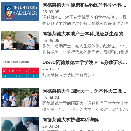
阿德莱德大学健康和生物医学科学本科预科详解
25-06-05
课程优势1、对于在学院学习的学生来说，一旦
你达到了要求的进步分数，你就可以保证进入你
的打包学位，而且···
阿德莱德大学助产士本科,见证新生命的到来
25-06-05
作为一名助产士，在人生最深刻的经历之一中，
你将成为一个值得信赖的指导者、导师和力量源
泉。您将在怀孕、···
UoAC阿德莱德大学学院 PTE分数要求更新
25-05-13
阿德莱德大学学院最新更新： · ···
阿德莱德大学国际大一，为本科大二做准备
25-04-24
阿德莱德大学的国际大一课程相当于大学学士学
位的第一年。当你进入大学二年级时，你可以沿
着你的道路进入一···
阿德莱德大学护理本科详解
25-03-24