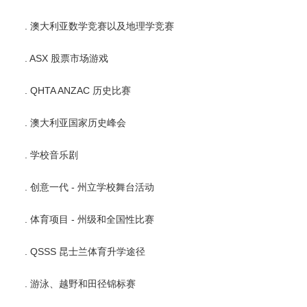
. 澳大利亚数学竞赛以及地理学竞赛
. ASX 股票市场游戏
. QHTA ANZAC 历史比赛
. 澳大利亚国家历史峰会
. 学校音乐剧
. 创意一代 - 州立学校舞台活动
. 体育项目 - 州级和全国性比赛
. QSSS 昆士兰体育升学途径
. 游泳、越野和田径锦标赛