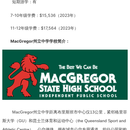
短期游学：有
7-10年级学费：$15,536（2023年）
11-12年级学费：$17,564（2023年）
MacGregor州立中学学校简介：
MacGregor州立中学距离布里斯班市中心仅13公里，紧邻格里菲
斯大学（GU）和昆士兰体育和运动中心（the Queensland Sport and
Athletic Centre），公交便捷，拥有城市公交专用通道，前往公园和购