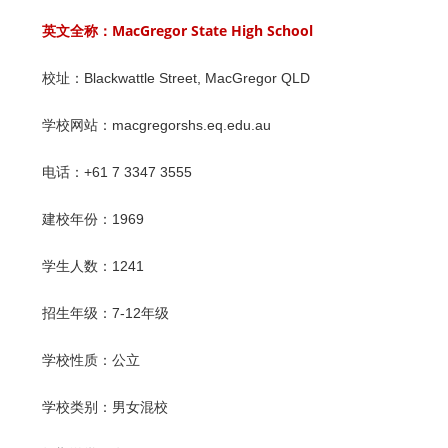
MacGregor State High School
英文全称：
校址：Blackwattle Street, MacGregor QLD
学校网站：macgregorshs.eq.edu.au
电话：+61 7 3347 3555
建校年份：1969
学生人数：1241
招生年级：7-12年级
学校性质：公立
学校类别：男女混校