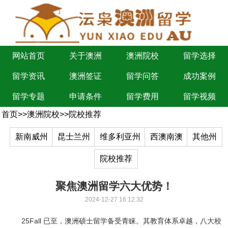
网站首页
关于澳洲
澳洲院校
留学选择
留学资讯
澳洲签证
留学问答
成功案例
留学专题
申请条件
留学费用
留学视频
首页
>>
澳洲院校
>>
院校推荐
新南威州
昆士兰州
维多利亚州
西澳南澳
其他州
院校推荐
聚焦澳洲留学六大优势！
2024-12-27 16:12:32
25Fall 已至，澳洲硕士留学备受青睐。其教育体系卓越，八大校