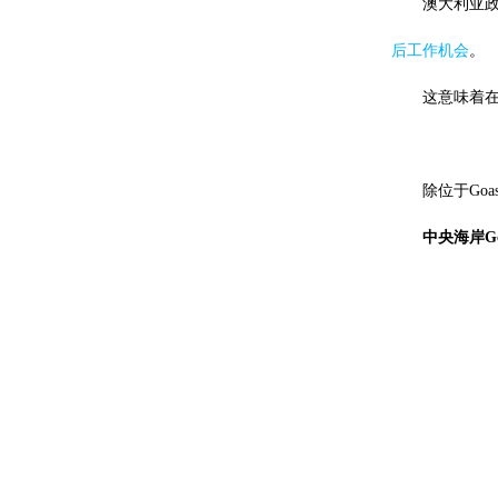
澳大利亚
后工作机会
。
这意味着
除位于Goa
中央海岸Go