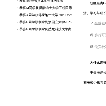
恭喜J同学卡点儿拿到澳洲学签
校区距离Go
恭喜M同学获得蒙纳士大学工程国际大一正式录取
活、学习与成
恭喜X同学获得蒙纳士大学Juris Doctor offer
恭喜G同学顺利拿到澳国立大学2026年7月应用会计硕士录取通知书~
📍 坐落在G
恭喜G同学顺利拿到悉尼科技大学商科本科录取通知书~
🚉 步
🏥 免
为什么选
中央海岸
和海滨小镇
闻