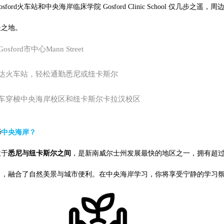
sford火车站和中央海岸临床学院 Gosford Clinic School 仅
长之地。
osford市中心Mann Street
行可达火车站，轻松通勤悉尼或纽卡斯尔
费校车穿梭中央海岸校区和纽卡斯尔卡拉汉校区
择
中央海岸？
位于
悉尼与纽卡斯尔之间
，是新南威尔士州发展最快的地区之一，拥有超
名，融合了自然美景与城市便利。在中央海岸学习，你将享受宁静的学习