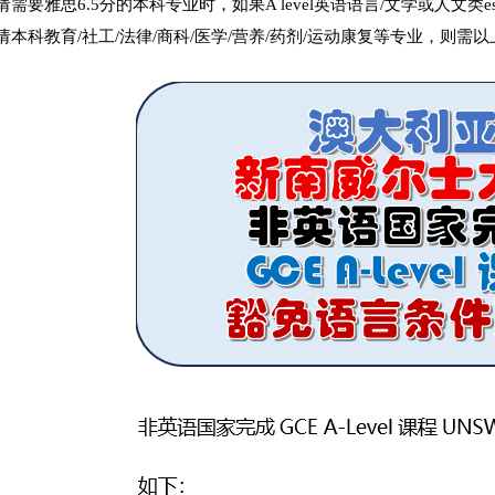
请需要雅思6.5分的本科专业时，如果A level英语语言/文学或人文类e
请本科教育/社工/法律/商科/医学/营养/药剂/运动康复等专业，则需以上A