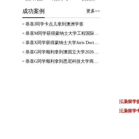
成功案例
更多>>
恭喜J同学卡点儿拿到澳洲学签
恭喜M同学获得蒙纳士大学工程国际大一正式录取
恭喜X同学获得蒙纳士大学Juris Doctor offer
恭喜G同学顺利拿到澳国立大学2026年7月应用会计硕士录取通知书~
恭喜G同学顺利拿到悉尼科技大学商科本科录取通知书~
沄枭留学
沄枭留学