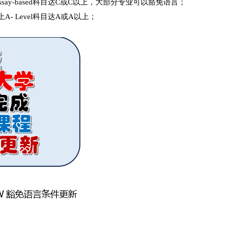
ssay-based科目达C或C以上，大部分专业可以豁免语言；
- Level科目达A或A以上；