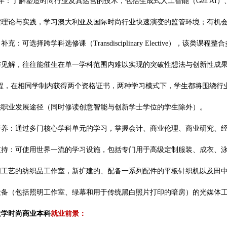
年：了解塑造时尚行业及其运营的技术，包括生成式人工智能（Gen A
理论与实践，学习澳大利亚及国际时尚行业快速演变的监管环境；有机会与行业合作
充：可选择跨学科选修课（Transdisciplinary Elective）
见解，往往能催生在单一学科范围内难以实现的突破性想法与创新性成果；还可
ion）课程，在相同学制内获得两个资格证书，两种学习模式下，学生都将围
供职业发展途径（同时修读创意智能与创新学士学位的学生除外）。
培养：通过多门核心学科单元的学习，掌握会计、商业伦理、商业研究、
支持：可使用世界一流的学习设施，包括专门用于高级定制服装、成衣、
同工艺的纺织品工作室，新扩建的、配备一系列配件的平板针织机以及田
设备（包括照明工作室、绿幕和用于传统黑白照片打印的暗房）的光媒体
大学时尚商业本科
就业前景：