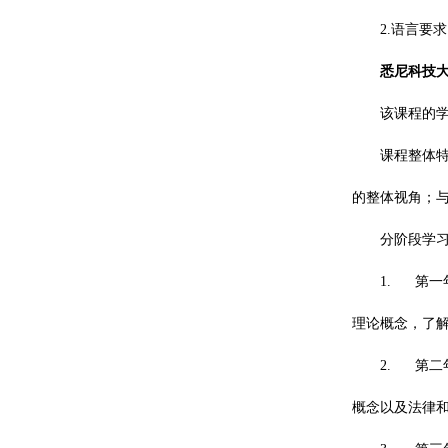
2.语言要求：
悉尼科技
该课程的
课程整体
的整体视角；与
分阶段学
1. 第
理论概念，了
2. 第
概念以及法律