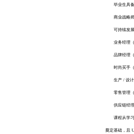
毕业生具
商业战略师（Bu
可持续发展官员 
业务经理（Bus
品牌经理（Br
时尚买手（Fa
生产 / 设计室
零售管理（Ret
供应链经理（Su
课程从学
奠定基础，且 