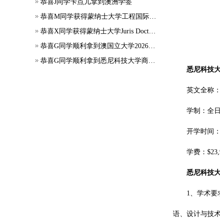
恭喜J同学卡点儿拿到澳洲学签
恭喜M同学获得蒙纳士大学工程国际大一正式录取
恭喜X同学获得蒙纳士大学Juris Doctor offer
恭喜G同学顺利拿到澳国立大学2026年7月应用会计硕士录取通知书~
恭喜G同学顺利拿到悉尼科技大学商科本科录取通知书~
悉尼科技
英文全称：Bach
学制：全日制
开学时间：
学费：$23,
悉尼科技
1、学术要
语、设计与技